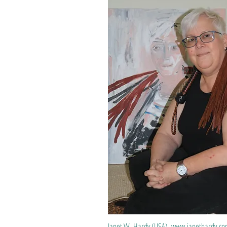
Janet W. Hardy (USA)
www.janethardy.c