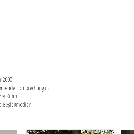
Work
Malzirkel
Projects
Bo
r 2000.
annende Lichtbrechung in
er Kunst.
d Begleitmedien.