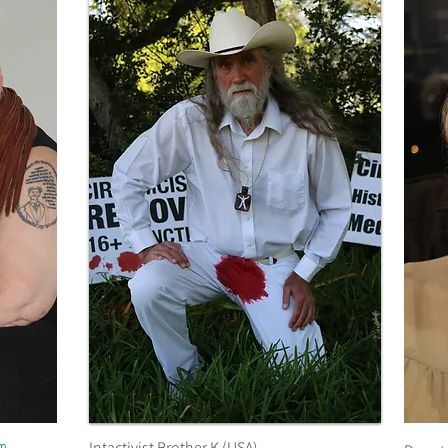
om
Intactivist Brother K (USA)